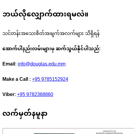
ဘယ်လိုလျှောက်ထားရမလဲ။
သင်တန်းအသေးစိတ်အချက်အလက်များ သိရှိရန်
အောက်ပါနည်းလမ်းများမှ ဆက်သွယ်နိုင်ပါသည်:
Email:
info@douglas.edu.mm
Make a Call :
+95 9785152924
Viber:
+95 9782368860
လက်မှတ်နမူနာ