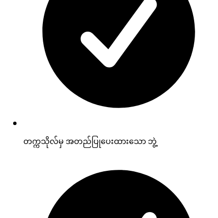
တက္ကသိုလ်မှ အတည်ပြုပေးထားသော ဘွဲ့