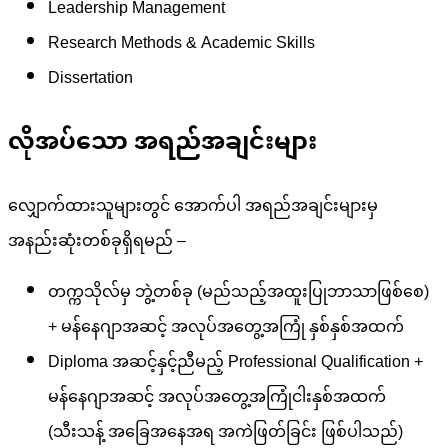
Leadership Management
Research Methods & Academic Skills
Dissertation
လိုအပ်သော အရည်အချင်းများ
လျှောက်ထားသူများတွင် အောက်ပါ အရည်အချင်းများမှ
အနည်းဆုံးတစ်ခုရှိရမည် –
တက္ကသိုလ်မှ ဘွဲ့တစ်ခု (မည်သည့်အထူးပြုဘာသာဖြစ်စေ)
+ မန်နေဂျာအဆင့် အလုပ်အတွေ့အကြုံ နှစ်နှစ်အထက်
Diploma အဆင့်နှင့်ညီမည့် Professional Qualification +
မန်နေဂျာအဆင့် အလုပ်အတွေ့အကြုံငါးနှစ်အထက်
(သီးသန့် အခြေအနေအရ အကဲဖြတ်ခြင်း ဖြစ်ပါသည်)