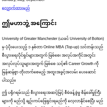
January, May, September
လျှောက်ထားမည်
ဤမဟာဘွဲ့ အကြောင်း
University of Greater Manchester (ယခင် University of Bolton)
မှ ပံ့ပိုးပေးသည့် ၁ နှစ်တာ Online MBA (Top-up) သင်တန်းသည်
စီးပွားရေးပိုင်ရှင်များအတွက် ဖြစ်စေ၊ အလုပ်အကိုင်အတွင်း
အလုပ်လုပ်သူများအတွက် ဖြစ်စေ သင့်၏ Career Growth ကို
မြန်ဆန်စွာ တိုးတက်စေမည့် အထူးအခွင့်အလမ်း ပေးဆောင်
ပါသည်။
ဤ ပရိုဂရမ်သည် စီးပွားရေးအဆင့်မြင့် စီမံခန့်ခွဲမှု စိန်ခေါ်မှုကြီး
များကို မည်သို့ ချဉ်းကပ်ဖြေရှင်းရမည်ကို လေ့လာနိုင်စေပြီး မည်