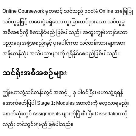
Online Coursework မှတဆင့် သင်သည် ၁၀၀% Online အခြေပြု
သင်ယူမှုဖြင့် စာမေးပွဲမရှိသော ထူးခြားထင်ရှားသော သင်ယူမှု
အစီအစဉ်ကို ခံစားနိုင်မည် ဖြစ်ပါသည်။ အထူးကျွမ်းကျင်သော
ပညာရေးအဖွဲ့အစည်းနှင့် ပူးပေါင်းကာ သင်တန်းသားများအား
အဖိုးတန်ဆုံး အသိပညာများကို ရရှိနိုင်စေမည်ဖြစ်ပါသည်။
သင်ရိုးအစီအစဉ်များ
ဤမဟာဘွဲ့သင်တန်းတွင် အဆင့် ၂ ခု ပါဝင်ပြီး၊ မဟာဘွဲ့ရရန်
အောက်ဖော်ပြပါ Stage 1: Modules အားလုံးကို လေ့လာရမည်။
နောက်ဆုံးတွင် Assignments များကိုပြီးစီးပြီး Dissertation ကို
လည်း တင်သွင်းရမည်ဖြစ်ပါသည်။