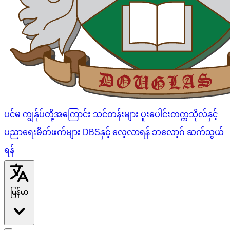
ပင်မ
ကျွန်ုပ်တို့အကြောင်း
သင်တန်းများ
ပူးပေါင်းတက္ကသိုလ်နှင့်
ပညာရေးမိတ်ဖက်များ
DBSနှင့် လေ့လာရန်
ဘလော့ဂ်
ဆက်သွယ်
ရန်
မြန်မာ