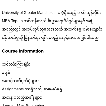
University of Greater Manchester မှ ပံ့ပိုးသည့် ၁ နှစ် အွန်လိုင်း
MBA Top-up သင်တန်းသည် စီးပွားရေးပိုင်ရှင်များနှင့် အဖွဲ့
အစည်းတွင် အလုပ်လုပ်သူများအတွက် အသက်မွေးဝမ်းကျောင်း
တိုးတက်မှုကို မြန်ဆန်စွာ ရရှိစေမည့် အခွင့်အလမ်းဖြစ်ပါသည်။
Course Information
သင်တန်းကြာချိန်:
၁ နှစ်
အဆင့်သတ်မှတ်ပုံများ :
Assignments သာရှိသည်၊ စာမေးပွဲမရှိ
အတန်းစသည့်အချိန်များ: