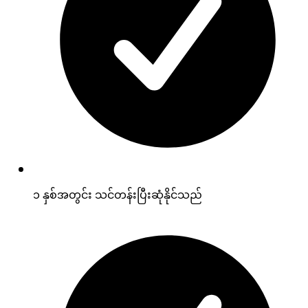
၁ နှစ်အတွင်း သင်တန်းပြီးဆုံနိုင်သည်