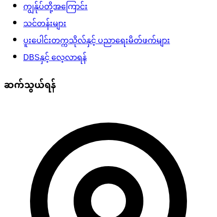
ကျွန်ုပ်တို့အကြောင်း
သင်တန်းများ
ပူးပေါင်းတက္ကသိုလ်နှင့် ပညာရေးမိတ်ဖက်များ
DBSနှင့် လေ့လာရန်
ဆက်သွယ်ရန်