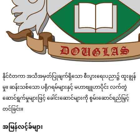
နိုင်ငံတကာ အသိအမှတ်ပြုချက်ရှိသော စီးပွားရေးပညာ၌ ထူးချွန်
မှု။ ဆန်းသစ်သော ပရိုဂရမ်များနှင့် မဟာဗျူဟာပိုင်း လက်တွဲ
ဆောင်ရွက်မှုများဖြင့် ခေါင်းဆောင်များကို စွမ်းဆောင်ရည်မြှင့်
တင်ခြင်း။
အမြန်လင့်ခ်များ