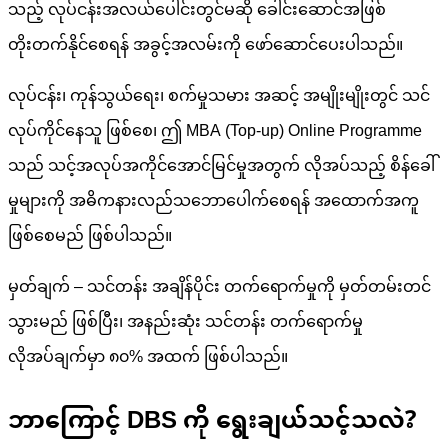
သည့် လုပ်ငန်းအလယ်ပေါင်းတွင်မဆို ခေါင်းဆောင်အဖြစ်
တိုးတက်နိုင်စေရန် အခွင့်အလမ်းကို ဖော်ဆောင်ပေးပါသည်။
လုပ်ငန်း၊ ကုန်သွယ်ရေး၊ စက်မှုသမား အဆင့် အမျိုးမျိုးတွင် သင်
လုပ်ကိုင်နေသူ ဖြစ်စေ၊ ဤ MBA (Top-up) Online Programme
သည် သင့်အလုပ်အကိုင်အောင်မြင်မှုအတွက် လိုအပ်သည့် စိန်ခေါ်
မှုများကို အဓိကနားလည်သဘောပေါက်စေရန် အထောက်အကူ
ဖြစ်စေမည် ဖြစ်ပါသည်။
မှတ်ချက် – သင်တန်း အချိန်ပိုင်း တက်ရောက်မှုကို မှတ်တမ်းတင်
သွားမည် ဖြစ်ပြီး၊ အနည်းဆုံး သင်တန်း တက်ရောက်မှု
လိုအပ်ချက်မှာ ၈၀% အထက် ဖြစ်ပါသည်။
ဘာကြောင့် DBS ကို ရွေးချယ်သင့်သလဲ?