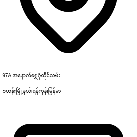
97A အနောက်ရွှေဂုံတိုင်လမ်း
ဗဟန်းမြို့နယ်၊ရန်ကုန်၊မြန်မာ