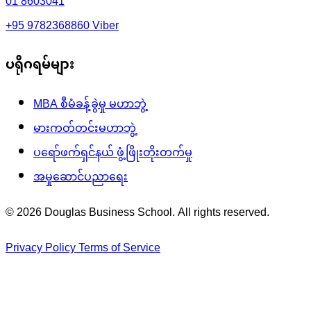
01 8603041
+95 9782368860
Viber
ပရိုဂရမ်များ
MBA စီမံခန့်ခွဲမှု မဟာဘွဲ့
မားကတ်တင်းမဟာဘွဲ့
ပရော်ဖက်ရှင်နယ် ဖွံ့ဖြိုးတိုးတက်မှု
အမှုဆောင်ပညာရေး
© 2026 Douglas Business School. All rights reserved.
Privacy Policy
Terms of Service