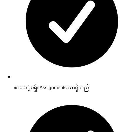
စာမေးပွဲမရှိ၊ Assignments သာရှိသည်