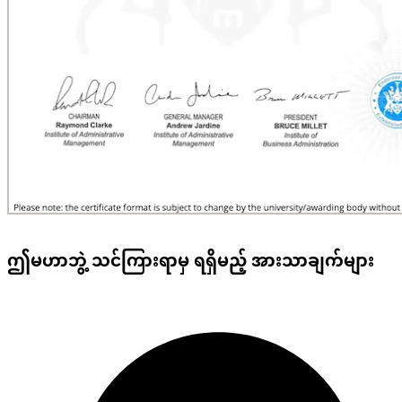
ဤမဟာဘွဲ့ သင်ကြားရာမှ ရရှိမည့် အားသာချက်များ