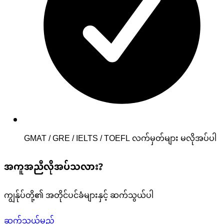
GMAT / GRE / IELTS / TOEFL လက်မှတ်များ မလိုအပ်ပါ
အကူအညီလိုအပ်သလား?
ကျွန်ုပ်တို့၏ အတိုင်ပင်ခံများနှင့် ဆက်သွယ်ပါ
ဆက်သွယ်မည်