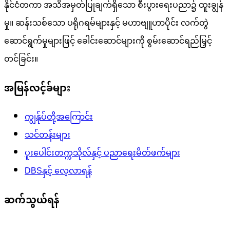
နိုင်ငံတကာ အသိအမှတ်ပြုချက်ရှိသော စီးပွားရေးပညာ၌ ထူးချွန်
မှု။ ဆန်းသစ်သော ပရိုဂရမ်များနှင့် မဟာဗျူဟာပိုင်း လက်တွဲ
ဆောင်ရွက်မှုများဖြင့် ခေါင်းဆောင်များကို စွမ်းဆောင်ရည်မြှင့်
တင်ခြင်း။
အမြန်လင့်ခ်များ
ကျွန်ုပ်တို့အကြောင်း
သင်တန်းများ
ပူးပေါင်းတက္ကသိုလ်နှင့် ပညာရေးမိတ်ဖက်များ
DBSနှင့် လေ့လာရန်
ဆက်သွယ်ရန်