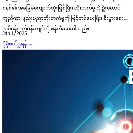
စနစ်၏ အခြေခံကျောက်တုံးဖြစ်ပြီး၊ တိုးတက်မှုကို ဦးဆောင်
ကူညီကာ၊ နည်းပညာတိုးတက်မှုကို မြှင့်တင်ပေးပြီး၊ စီးပွားရေး
လုပ်ငန်းပတ်ဝန်းကျင်ကို ဖန်တီးပေးပါသည်။
Jan 1, 2025
ပိုမိုဖတ်ရှုရန် →