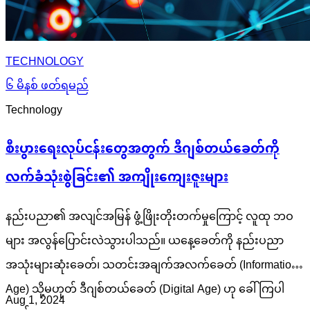
TECHNOLOGY
၆ မိနစ် ဖတ်ရမည်
Technology
စီးပွားရေးလုပ်ငန်းတွေအတွက် ဒီဂျစ်တယ်ခေတ်ကို
လက်ခံသုံးစွဲခြင်း၏ အကျိုးကျေးဇူးများ
နည်းပညာ၏ အလျင်အမြန် ဖွံ့ဖြိုးတိုးတက်မှုကြောင့် လူထု ဘဝ
များ အလွန်ပြောင်းလဲသွားပါသည်။ ယနေ့ခေတ်ကို နည်းပညာ
အသုံးများဆုံးခေတ်၊ သတင်းအချက်အလက်ခေတ် (Information
Age) သို့မဟုတ် ဒီဂျစ်တယ်ခေတ် (Digital Age) ဟု ခေါ်ကြပါ
Aug 1, 2024