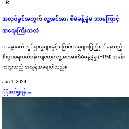
HR
အလုပ်ခွင်အတွက် လူ့အင်အား စီမံခန့်ခွဲမှု ဘာကြောင့်
အရေးကြီးသလဲ
ယနေ့ခေတ် လှုပ်ရှားမှုများနှင့် ပြောင်းလဲမှုများပြည့်နှက်နေသည့်
စီးပွားရေးပတ်ဝန်းကျင်တွင် လူ့အင်အားစီမံခန့်ခွဲမှု (HRM) အခန်း
ကဏ္ဍသည် အလွန်အရေးပါသည်။
Jun 1, 2024
ပိုမိုဖတ်ရှုရန် →