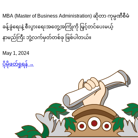
MBA (Master of Business Administration) ဆိုတာ ကုမ္ပဏီစီမံ
ခန့်ခွဲရေးနဲ့ စီးပွားရေးအတွေ့အကြုံကို မြှင့်တင်ပေးမယ့်
နာမည်ကြီး ဘွဲ့လက်မှတ်တစ်ခု ဖြစ်ပါတယ်။
May 1, 2024
ပိုမိုဖတ်ရှုရန် →