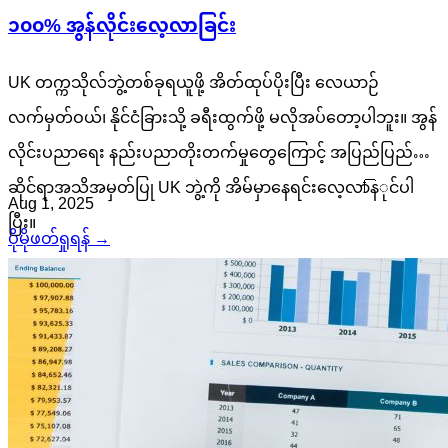
၁၀၀% အွန်လိုင်းလေ့လာခြင်း
UK တက္ကသိုလ်ဘွဲ့တစ်ခုရယူဖို့ အိတ်ထုပ်ပိုးပြီး လေယာဉ်
လက်မှတ်ဝယ်၊ နိုင်ငံခြားသို့ ခရီးထွက်ဖို့ မလိုအပ်တော့ပါဘူး။ အွန်
လိုင်းပညာရေး နည်းပညာတိုးတက်မှုတွေကြောင့် အပြည်ပြည်
ဆိုင်ရာအသိအမှတ်ပြု UK ဘွဲ့ကို အိမ်မှာနေရင်းလေ့လာနিုင်ပါ
Aug 1, 2025
ပြီး။
ပိုမိုဖတ်ရှုရန် →