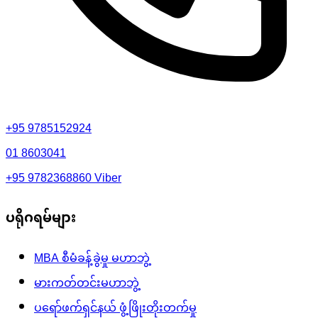
+95 9785152924
01 8603041
+95 9782368860
Viber
ပရိုဂရမ်များ
MBA စီမံခန့်ခွဲမှု မဟာဘွဲ့
မားကတ်တင်းမဟာဘွဲ့
ပရော်ဖက်ရှင်နယ် ဖွံ့ဖြိုးတိုးတက်မှု