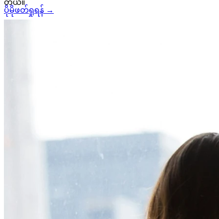
တယ်။
ပိုမိုဖတ်ရှုရန် →