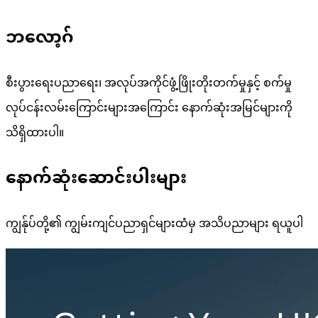
ဘလော့ဂ်
စီးပွားရေးပညာရေး၊ အလုပ်အကိုင်ဖွံ့ဖြိုးတိုးတက်မှုနှင့် စက်မှု
လုပ်ငန်းလမ်းကြောင်းများအကြောင်း နောက်ဆုံးအမြင်များကို
သိရှိထားပါ။
နောက်ဆုံးဆောင်းပါးများ
ကျွန်ုပ်တို့၏ ကျွမ်းကျင်ပညာရှင်များထံမှ အသိပညာများ ရယူပါ