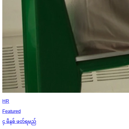
HR
Featured
၄ မိနစ် ဖတ်ရမည်