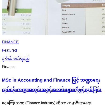
FINANCE
Featured
၇ မိနစ် ဖတ်ရမည်
Finance
MSc in Accounting and Finance ဖြင့် ဘဏ္ဍာရေး
လုပ်ငန်းကဏ္ဍအတွင်းအခွင့်အလမ်းများကိုဖွင့်လှစ်ခြင်း
ငွေကြေးကဏ္ဍ (Finance Industry) ဆိုတာ ကမ္ဘာ့စီးပွားရေး