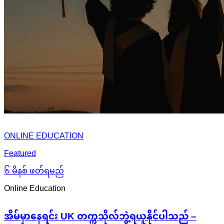
ONLINE EDUCATION
Featured
၆ မိနစ် ဖတ်ရမည်
Online Education
အိမ်မှာနေရင်း UK တက္ကသိုလ်ဘွဲ့ရယူနိုင်ပါသည် –