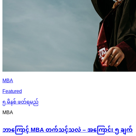
MBA
Featured
၅ မိနစ် ဖတ်ရမည်
MBA
ဘာကြောင့် MBA တက်သင့်သလဲ – အကြောင်း ၅ ချက်