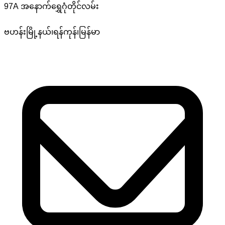
97A အနောက်ရွှေဂုံတိုင်လမ်း
ဗဟန်းမြို့နယ်၊ရန်ကုန်၊မြန်မာ