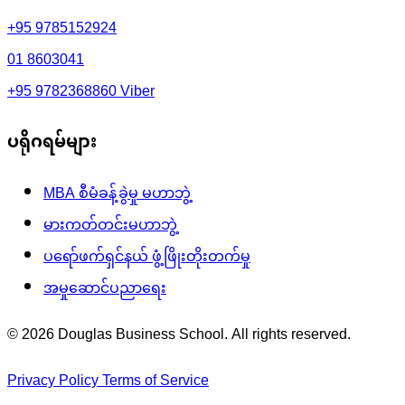
+95 9785152924
01 8603041
+95 9782368860
Viber
ပရိုဂရမ်များ
MBA စီမံခန့်ခွဲမှု မဟာဘွဲ့
မားကတ်တင်းမဟာဘွဲ့
ပရော်ဖက်ရှင်နယ် ဖွံ့ဖြိုးတိုးတက်မှု
အမှုဆောင်ပညာရေး
© 2026 Douglas Business School. All rights reserved.
Privacy Policy
Terms of Service