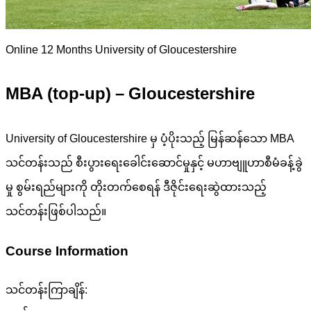
Online
12 Months
University of Gloucestershire
MBA (top-up) – Gloucestershire
University of Gloucestershire မှ ပံ့ပိုးသည့် မြန်ဆန်သော MBA
သင်တန်းသည် စီးပွားရေးခေါင်းဆောင်မှုနှင့် မဟာဗျူဟာစီမံခန့်ခွဲ
မှု စွမ်းရည်များကို တိုးတက်စေရန် ဒီဇိုင်းရေးဆွဲထားသည့်
သင်တန်းဖြစ်ပါသည်။
Course Information
သင်တန်းကြာချိန်: