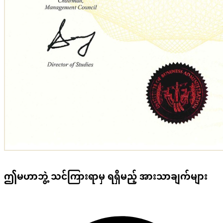
ဤမဟာဘွဲ့ သင်ကြားရာမှ ရရှိမည့် အားသာချက်များ