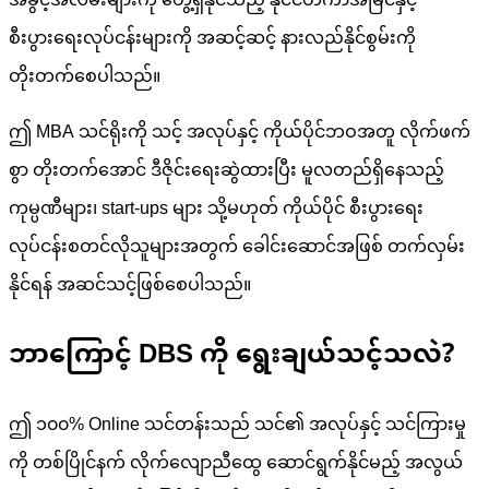
အခွင့်အလမ်းများကို တွေ့ရှိနိုင်သည့် နိုင်ငံတကာအမြင်နှင့်
စီးပွားရေးလုပ်ငန်းများကို အဆင့်ဆင့် နားလည်နိုင်စွမ်းကို
တိုးတက်စေပါသည်။
ဤ MBA သင်ရိုးကို သင့် အလုပ်နှင့် ကိုယ်ပိုင်ဘဝအတူ လိုက်ဖက်
စွာ တိုးတက်အောင် ဒီဇိုင်းရေးဆွဲထားပြီး မူလတည်ရှိနေသည့်
ကုမ္ပဏီများ၊ start-ups များ သို့မဟုတ် ကိုယ်ပိုင် စီးပွားရေး
လုပ်ငန်းစတင်လိုသူများအတွက် ခေါင်းဆောင်အဖြစ် တက်လှမ်း
နိုင်ရန် အဆင်သင့်ဖြစ်စေပါသည်။
ဘာကြောင့် DBS ကို ရွေးချယ်သင့်သလဲ?
ဤ ၁၀၀% Online သင်တန်းသည် သင်၏ အလုပ်နှင့် သင်ကြားမှု
ကို တစ်ပြိုင်နက် လိုက်လျောညီထွေ ဆောင်ရွက်နိုင်မည့် အလွယ်