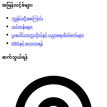
အမြန်လင့်ခ်များ
ကျွန်ုပ်တို့အကြောင်း
သင်တန်းများ
ပူးပေါင်းတက္ကသိုလ်နှင့် ပညာရေးမိတ်ဖက်များ
DBSနှင့် လေ့လာရန်
ဆက်သွယ်ရန်