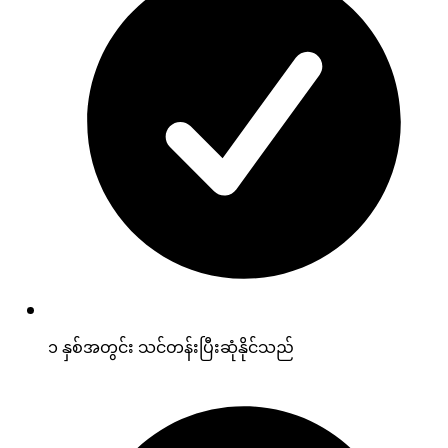
၁ နှစ်အတွင်း သင်တန်းပြီးဆုံနိုင်သည်