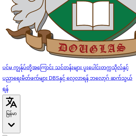
ပင်မ
ကျွန်ုပ်တို့အကြောင်း
သင်တန်းများ
ပူးပေါင်းတက္ကသိုလ်နှင့်
ပညာရေးမိတ်ဖက်များ
DBSနှင့် လေ့လာရန်
ဘလော့ဂ်
ဆက်သွယ်
ရန်
မြန်မာ