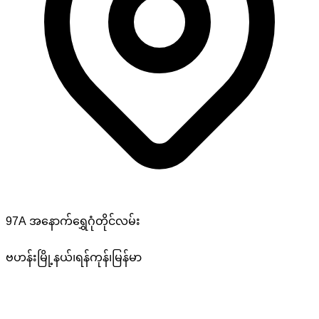
97A အနောက်ရွှေဂုံတိုင်လမ်း
ဗဟန်းမြို့နယ်၊ရန်ကုန်၊မြန်မာ