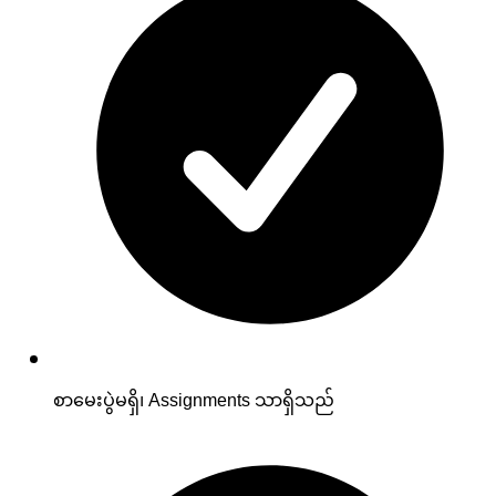
စာမေးပွဲမရှိ၊ Assignments သာရှိသည်