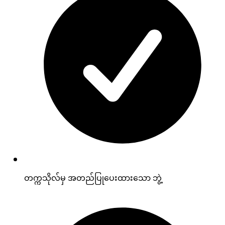
တက္ကသိုလ်မှ အတည်ပြုပေးထားသော ဘွဲ့