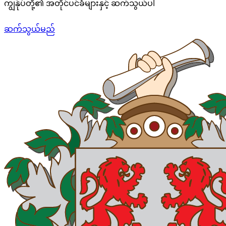
ကျွန်ုပ်တို့၏ အတိုင်ပင်ခံများနှင့် ဆက်သွယ်ပါ
ဆက်သွယ်မည်