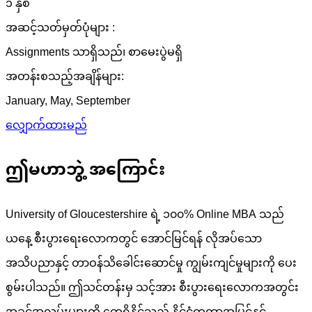
၁ နှစ်
အဆင့်သတ်မှတ်ပုံများ :
Assignments သာရှိသည်၊ စာမေးပွဲမရှိ
အတန်းစသည့်အချိန်များ:
January, May, September
လျှောက်ထားမည်
ဤမဟာဘွဲ့ အကြောင်း
University of Gloucestershire ရဲ့ ၁၀၀% Online MBA သည်
ယနေ့ စီးပွားရေးလောကတွင် အောင်မြင်ရန် လိုအပ်သော
အသိပညာနှင့် တာဝန်သိခေါင်းဆောင်မှု ကျွမ်းကျင်မှုများကို ပေး
စွမ်းပါသည်။ ဤသင်တန်းမှ သင့်အား စီးပွားရေးလောကအတွင်း