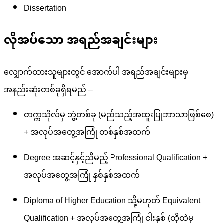
Dissertation
လိုအပ်သော အရည်အချင်းများ
လျှောက်ထားသူများတွင် အောက်ပါ အရည်အချင်းများမှ
အနည်းဆုံးတစ်ခုရှိရမည် –
တက္ကသိုလ်မှ ဘွဲ့တစ်ခု (မည်သည့်အထူးပြုဘာသာဖြစ်စေ)
+ အလုပ်အတွေ့အကြုံ တစ်နှစ်အထက်
Degree အဆင့်နှင့်ညီမည့် Professional Qualification +
အလုပ်အတွေ့အကြုံ နှစ်နှစ်အထက်
Diploma of Higher Education သို့မဟုတ် Equivalent
Qualification + အလုပ်အတွေ့အကြုံ ငါးနှစ် (ထိုထဲမှ