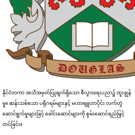
နိုင်ငံတကာ အသိအမှတ်ပြုချက်ရှိသော စီးပွားရေးပညာ၌ ထူးချွန်
မှု။ ဆန်းသစ်သော ပရိုဂရမ်များနှင့် မဟာဗျူဟာပိုင်း လက်တွဲ
ဆောင်ရွက်မှုများဖြင့် ခေါင်းဆောင်များကို စွမ်းဆောင်ရည်မြှင့်
တင်ခြင်း။