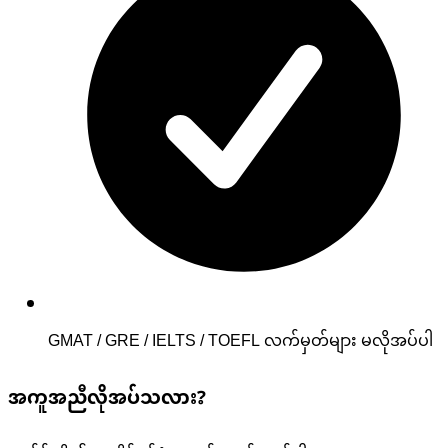
GMAT / GRE / IELTS / TOEFL လက်မှတ်များ မလိုအပ်ပါ
အကူအညီလိုအပ်သလား?