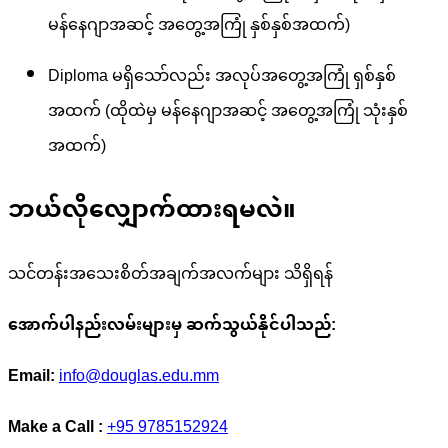
မန်နေဂျာအဆင့် အတွေ့အကြုံ နှစ်နှစ်အထက်)
Diploma မရှိသော်လည်း အလုပ်အတွေ့အကြုံ ရှစ်နှစ်
အထက် (ထိုထဲမှ မန်နေဂျာအဆင့် အတွေ့အကြုံ သုံးနှစ်
အထက်)
ဘယ်လိုလျှောက်ထားရမလဲ။
သင်တန်းအသေးစိတ်အချက်အလက်များ သိရှိရန်
အောက်ပါနည်းလမ်းများမှ ဆက်သွယ်နိုင်ပါသည်:
Email:
info@douglas.edu.mm
Make a Call :
+95 9785152924